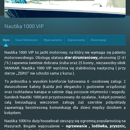
Nautika 1000 VIP
Opis
Dane Techniczne
Wyposażenie
Zapewniamy
Rezerwacja
Nautika 1000 VIP to jacht motorowy, na który nie wymaga się patentu
motorowodnego. Obsługę ułatwia
ster strumieniowy,
ekonomię (2-4 l
/ h ) zapewnia świetnie dobrana śruba oraz 25 konny , niezawodny silnik
YANMAR. Nautika 1000 VIP wyróżnia się stabilnością nautyczną ( przy
sterze „ZERO” nie schodzi sama z kursu ).
To jednostka o wysokim komforcie bytowania 6 -osobowej załogi. 2
dwuosobowe kabiny (każda jest elegancko i gustownie urządzona)
oraz rozkładana kanapa w salonie dają poczucie intymności i wygody.
Sundeck Nautiki 1000 jest przystosowany do opalania , kokpit pomieści
całą biesiadującą wieczorem załogę zaś szerokie półpokłady
zapewniają bezstresową komunikację dla dzieci między dziobem a
kokpitem.
Nautika 1000 to duży houseboat cieszący się ogromną popularnością na
Mazurach. Bogate wyposażenie –
ogrzewanie , lodówka, prysznic,