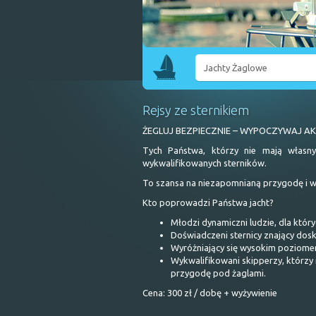
Jachty Żaglowe
Maxus 28
Rejsy ze sternikiem
Antila 30
ŻEGLUJ BEZPIECZNIE – WYPOCZYWAJ AK
Maxus 33.1 RS
Tych Państwa, którzy nie mają własn
wykwalifikowanych sterników.
Tango 33 PRESTIGE
To szansa na niezapomnianą przygodę i w
Tango 33 PRESTIGE new
Kto poprowadzi Państwa jacht?
Młodzi dynamiczni ludzie, dla któr
Antila 33 – „Roxy”
Doświadczeni sternicy znający dos
Wyróżniający się wysokim poziomem
Antila 33 – „Biała Sukienka”
Wykwalifikowani skipperzy, którzy
przygodę pod żaglami.
Antila 33 – „Dover”
Cena: 300 zł / dobę + wyżywienie
Antila 33 – „Formentera”