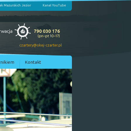
ak Mazurskich Jezior
Kanał YouTube
czartery@okej-czarter.pl
rnikiem
Kontakt