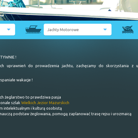
Jachty Motorowe
Nautika 1000 VIP
Nautika 1000
TYWNIE !
Balt 918 Tytan -150 KM (2 kab.)
ych uprawnień do prowadzenia jachtu, zachęcamy do skorzystania z u
Balt 918 Tytan -150 KM (3 kab.)
spaniałe wakacje !
Platinum 989 FLYbridge – 115 KM
ych żeglarstwo to prawdziwa pasja
Platinum 989 FLYbridge
konale szlak
Wielkich Jezior Mazurskich
 intelektualnym i kulturą osobistą
Balt 1018 Tytan FLYbridge
 nauczą podstaw żeglowania, pomogą zaplanować trasę rejsu i urozmaicą
Tes 393 Illuminatus
Nautiner 40.3 AFT