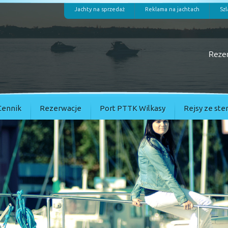
Jachty na sprzedaż
Reklama na jachtach
Szl
Cennik
Rezerwacje
Port PTTK Wilkasy
Rejsy ze ste