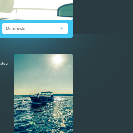
Motorówki
Viva 606 cabin
sług